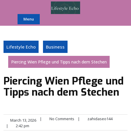
Skip
to
content
Menu
Lifestyle Echo
Business
Piercing Wien Pflege und Tipps nach dem Stechen
Piercing Wien Pflege und
Tipps nach dem Stechen
|
No Comments
|
zahidaseo144
March 13, 2026
|
2:42 pm