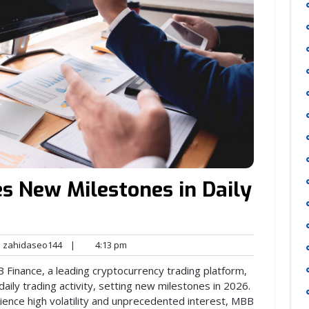
s New Milestones in Daily
zahidaseo144
4:13
zahidaseo144
|
4:13 pm
nts
pm
Finance, a leading cryptocurrency trading platform,
ily trading activity, setting new milestones in 2026.
ience high volatility and unprecedented interest, MBB