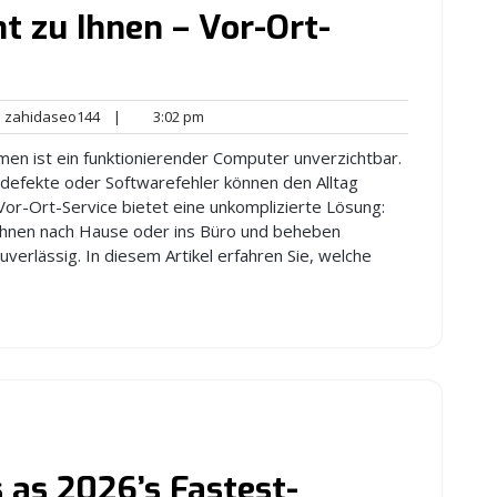
 zu Ihnen – Vor-Ort-
zahidaseo144
3:02
zahidaseo144
|
3:02 pm
nts
pm
men ist ein funktionierender Computer unverzichtbar.
efekte oder Softwarefehler können den Alltag
Vor-Ort-Service bietet eine unkomplizierte Lösung:
Ihnen nach Hause oder ins Büro und beheben
verlässig. In diesem Artikel erfahren Sie, welche
as 2026’s Fastest-