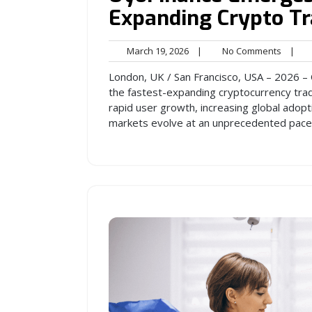
Expanding Crypto Tr
March
No
March 19, 2026
|
No Comments
|
19,
Comme
London, UK / San Francisco, USA – 2026 – 
2026
the fastest-expanding cryptocurrency trad
rapid user growth, increasing global adopti
markets evolve at an unprecedented pace, 