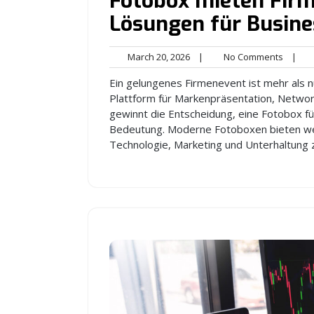
Fotobox mieten Firm
Lösungen für Busine
March
No
March 20, 2026
|
No Comments
|
20,
Comme
Ein gelungenes Firmenevent ist mehr als 
2026
Plattform für Markenpräsentation, Networ
gewinnt die Entscheidung, eine Fotobox f
Bedeutung. Moderne Fotoboxen bieten weit
Technologie, Marketing und Unterhaltung 