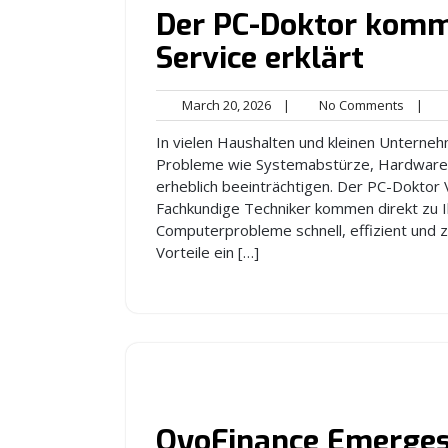
Der PC-Doktor kommt
Service erklärt
March
No
March 20, 2026
|
No Comments
|
20,
Comme
In vielen Haushalten und kleinen Unterneh
2026
Probleme wie Systemabstürze, Hardwared
erheblich beeinträchtigen. Der PC-Doktor 
Fachkundige Techniker kommen direkt zu 
Computerprobleme schnell, effizient und zu
Vorteile ein […]
OyoFinance Emerges 