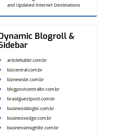
and Updated Internet Destinations
Dynamic Blogroll &
Sidebar
articlehubbr.com.br
bizcentral.com.br
biznewsbr.com.br
blogpostcentralbr.com.br
brasilguestpost.com.br
businessblogbr.com.br
businessedge.com.br
businessinsightbr.com.br