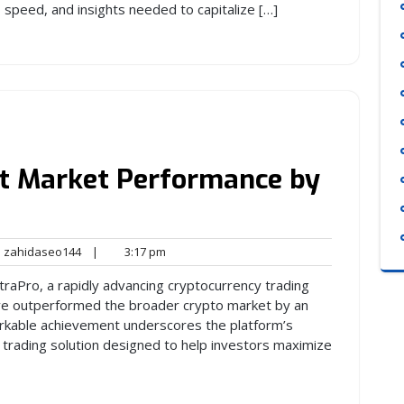
, speed, and insights needed to capitalize […]
at Market Performance by
zahidaseo144
3:17
zahidaseo144
|
3:17 pm
nts
pm
raPro, a rapidly advancing cryptocurrency trading
ave outperformed the broader crypto market by an
arkable achievement underscores the platform’s
trading solution designed to help investors maximize