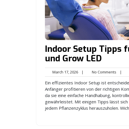
Indoor Setup Tipps 
und Grow LED
March
No
March 17, 2026
|
No Comments
|
17,
Comme
Ein effizientes Indoor Setup ist entschei
2026
Anfänger profitieren von der richtigen K
da sie eine einfache Handhabung, kontrol
gewährleistet. Mit einigen Tipps lässt sic
jedem Pflanzenzyklus herauszuholen. Wich