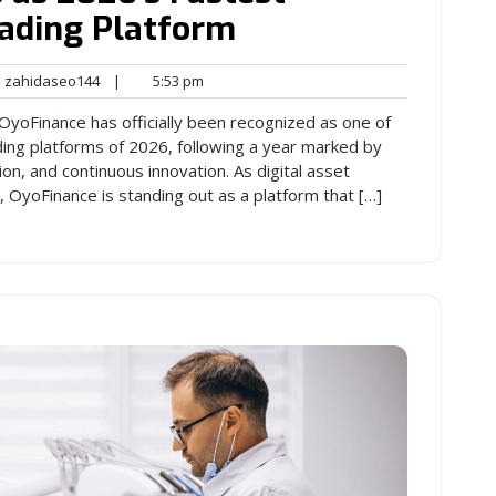
ading Platform
zahidaseo144
5:53
zahidaseo144
|
5:53 pm
nts
pm
OyoFinance has officially been recognized as one of
ing platforms of 2026, following a year marked by
on, and continuous innovation. As digital asset
OyoFinance is standing out as a platform that […]