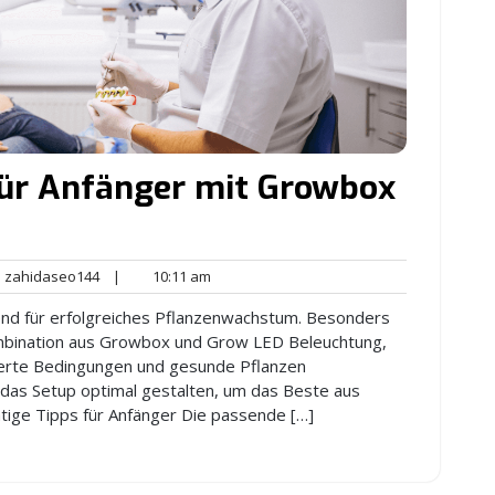
für Anfänger mit Growbox
zahidaseo144
10:11
zahidaseo144
|
10:11 am
nts
am
dend für erfolgreiches Pflanzenwachstum. Besonders
ombination aus Growbox und Grow LED Beleuchtung,
lierte Bedingungen und gesunde Pflanzen
h das Setup optimal gestalten, um das Beste aus
tige Tipps für Anfänger Die passende […]