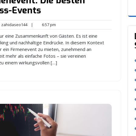
enevent: Die besten
ss-Events
zahidaseo144
6:57
zahidaseo144
|
6:57 pm
nts
pm
nur eine Zusammenkunft von Gästen. Es ist eine
king und nachhaltige Eindrücke. In diesem Kontext
ür ein Firmenevent zu mieten, zunehmend an
 mehr als einfache Fotos – sie vereinen
zu einem wirkungsvollen […]