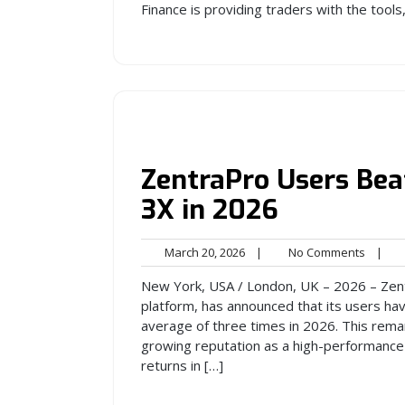
Finance is providing traders with the tools
ZentraPro Users Be
3X in 2026
March
No
March 20, 2026
|
No Comments
|
20,
Comme
New York, USA / London, UK – 2026 – Zent
2026
platform, has announced that its users h
average of three times in 2026. This rem
growing reputation as a high-performance 
returns in […]