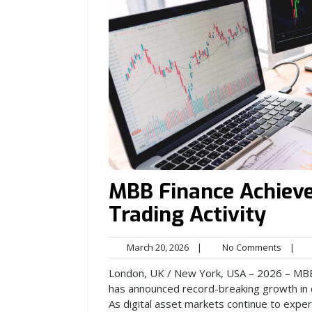
MBB Finance Achieve
Trading Activity
March
No
March 20, 2026
|
No Comments
|
20,
Comme
London, UK / New York, USA – 2026 – MBB 
2026
has announced record-breaking growth in da
As digital asset markets continue to exper