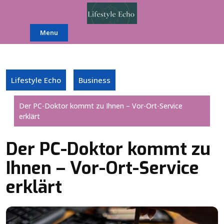
Skip
to
content
Menu
Lifestyle Echo
Business
Der PC-Doktor kommt zu Ihnen – Vor-Ort-Service
erklärt
Der PC-Doktor kommt zu
Ihnen – Vor-Ort-Service
erklärt