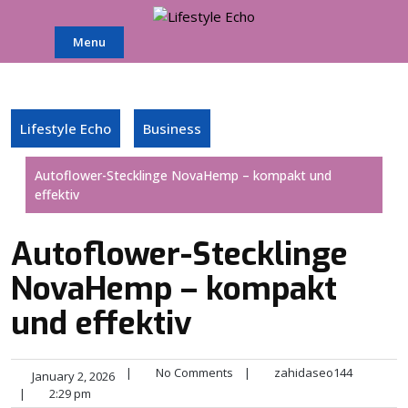
Skip
to
Menu
content
Lifestyle Echo
Business
Autoflower-Stecklinge NovaHemp – kompakt und
effektiv
Autoflower-Stecklinge
NovaHemp – kompakt
und effektiv
|
No Comments
|
zahidaseo144
January 2, 2026
|
2:29 pm